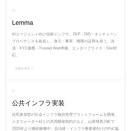
01
Lemma
AIエージェント向け信頼インフラ。ZKP・DID・オンチェーン
プロベナンスを統合し、身元・事実・権限の証明を担う。決
済・KYC連携・Trusted Web準拠。エンタープライズ・SIer対
応。
詳細を見る →
02
公共インフラ実装
住民参加型の社会インフラ維持管理プラットフォームを開発。
メタウォーター社との共同開発契約のもと、山形県西川町で
2025年より継続稼働中。自治体・インフラ事業者向けのPoC協