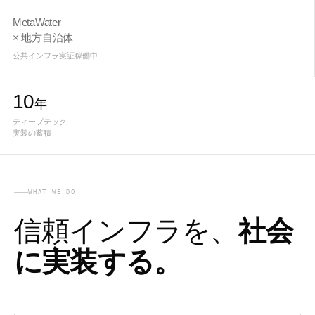
MetaWater
× 地方自治体
公共インフラ実証稼働中
10
年
ディープテック
実装の蓄積
WHAT WE DO
信頼インフラを、
社会
に実装する。