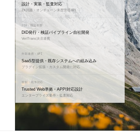
設計・実装・監査対応
ZK回路・オンチェーン来歴管理API
DID・検証基盤
DID発行・検証パイプライン自社開発
VeriTrans決済連携
外部連携・API
SaaS型提供・既存システムへの組み込み
プラグイン拡張・カスタム開発に対応
規制・標準対応
Trusted Web準拠・APPI対応設計
エンタープライズ要件・監査対応