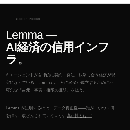
FLAGSHIP PRODUCT
Lemma —
AI経済の信用インフ
ラ。
AIエージェントが自律的に契約・発注・決済し合う経済が現
実になっている。Lemmaは、その経済が成立するために不
可欠な「身元・事実・権限の証明」を担う。
Lemma が証明するのは、データ真正性——誰が・いつ・何
を作り、改ざんされていないか。
真正性とは ↗