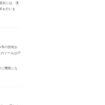
場合には、遅
等を行いま
e等の技術お
らのツールはIP
常に機能しな