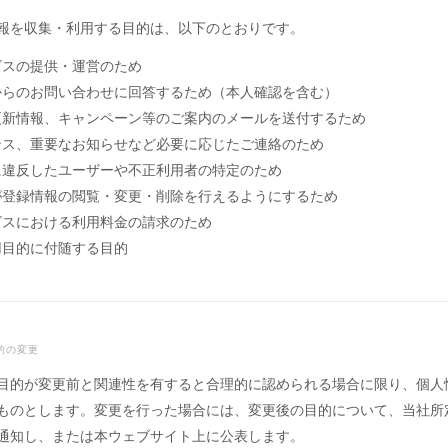
報を収集・利用する目的は、以下のとおりです。
ビスの提供・運営のため
からのお問い合わせに回答するため（本人確認を含む）
更新情報、キャンペーン等のご案内のメールを送付するため
ンス、重要なお知らせなど必要に応じたご連絡のため
に違反したユーザーや不正利用者の特定のため
が登録情報の閲覧・変更・削除を行えるようにするため
ビスにおける利用料金の請求のため
用目的に付随する目的
的の変更
目的が変更前と関連性を有すると合理的に認められる場合に限り、個人
ものとします。変更を行った場合には、変更後の目的について、当社所
通知し、または本ウェブサイト上に公表します。