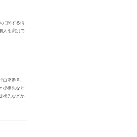
人に関する情
個人を識別で
行口座番号、
と提携先など
提携先などか