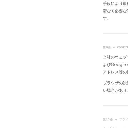
手段により取
滞なく必要な
す。
第9条 — COO
当社のウェブ
よびGoogl
アドレス等の
ブラウザの設
い場合があり
第10条 — プ