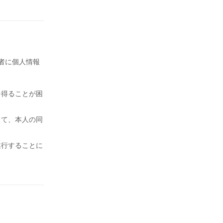
者に個人情報
を得ることが困
って、本人の同
遂行することに