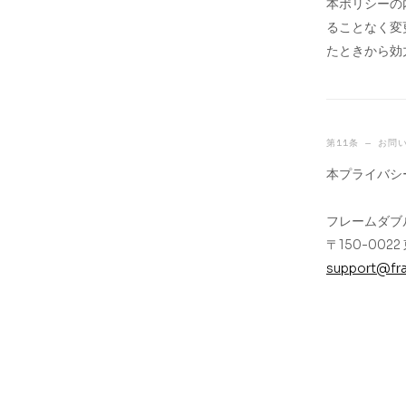
本ポリシーの
ることなく変
たときから効
第11条 — お問
本プライバシ
フレームダブ
〒150-00
support@fr